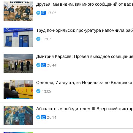
Друзья, мы видим, как много сообщений от вас
17:02
Труд по-норильски: прокуратура напомнила ра
17:07
Дмитрий Карасёв: Провел выездное совещание
20:44
Сегодня, 7 августа, из Норильска во Владивос
13:05
Абсолютным победителем III Всероссийских го
20:14