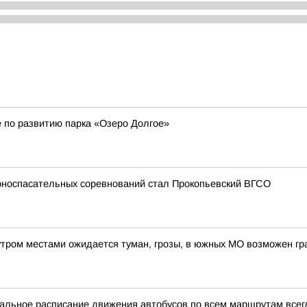
 по развитию парка «Озеро Долгое»
орноспасательных соревнований стал Прокопьевский ВГСО
утром местами ожидается туман, грозы, в южных МО возможен гр
уальное расписание движения автобусов по всем маршрутам всег