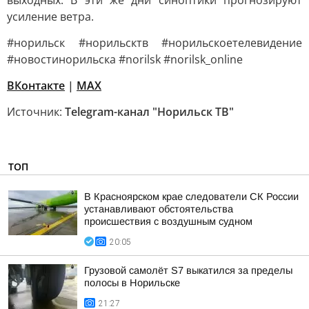
выходных. В эти же дни синоптики прогнозируют
усиление ветра.
#норильск #норильсктв #норильскоетелевидение
#новостинорильска #norilsk #norilsk_online
ВКонтакте
|
MAX
Источник:
Telegram-канал "Норильск ТВ"
ТОП
В Красноярском крае следователи СК России
устанавливают обстоятельства
происшествия с воздушным судном
20:05
Грузовой самолёт S7 выкатился за пределы
полосы в Норильске
21:27