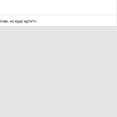
ятам, но куда идти?»
8%. Такую статистику привели в ассоциации производителей
 17