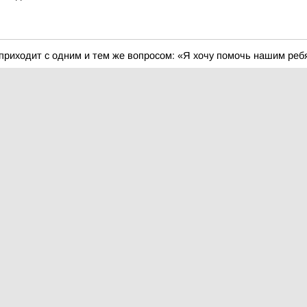
 приходит с одним и тем же вопросом: «Я хочу помочь нашим реб
ток отправилась большая организованная группа детей
тов на месяц в Норильске подорожал с начала года почти на 
ебным годом
о термостабилизации грунтов на Ленинском проспекте: дома 13 и