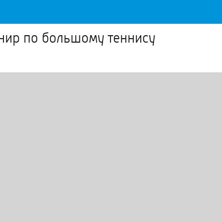
нир по большому теннису