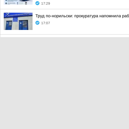
17:29
Труд по-норильски: прокуратура напомнила ра
17:07
Друзья, мы видим, как много сообщений от вас
17:02
Сегодня, 7 августа, из Норильска во Владивос
13:05
СЕВЕРНЫЕ ЦЕННИКИ. Минимальный набор продук
и поставщиков продовольствия
12:21
В Норильске началась приёмка школ перед уч
12:16