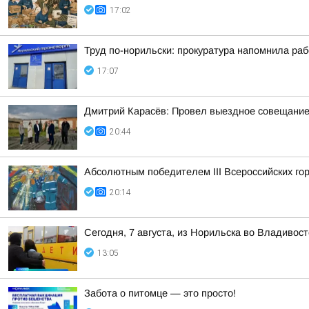
17:02
Труд по-норильски: прокуратура напомнила ра
17:07
Дмитрий Карасёв: Провел выездное совещание
20:44
Абсолютным победителем III Всероссийских го
20:14
Сегодня, 7 августа, из Норильска во Владивос
13:05
Забота о питомце — это просто!