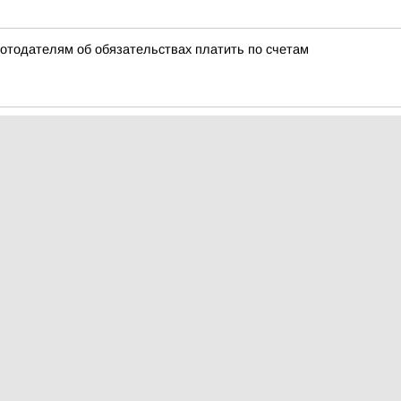
ботодателям об обязательствах платить по счетам
 приходит с одним и тем же вопросом: «Я хочу помочь нашим реб
ток отправилась большая организованная группа детей
тов на месяц в Норильске подорожал с начала года почти на 
ебным годом