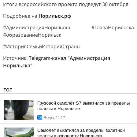
Итоги всероссийского проекта подведут 30 октября.
Подробнее на
Норильск.рф
#АдминистрацияНорильска #ГлаваНорильска
#образованиеНорильск
#ИсторияСемьиИсторияСтраны
Источник:
Telegram-канал "Администрация
Норильска"
ТОП
Грузовой самолёт S7 выкатился за пределы
полосы в Норильске
Вчера, 21:27
Самолёт выкатился за пределы взлётной
полосы в аэропорту Норильска