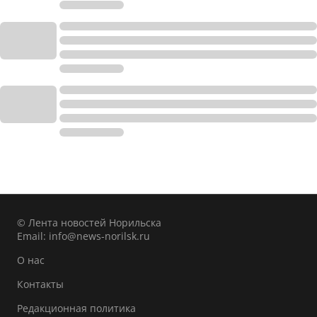
© Лента новостей Норильска
Email:
info@news-norilsk.ru
О нас
Контакты
Редакционная политика