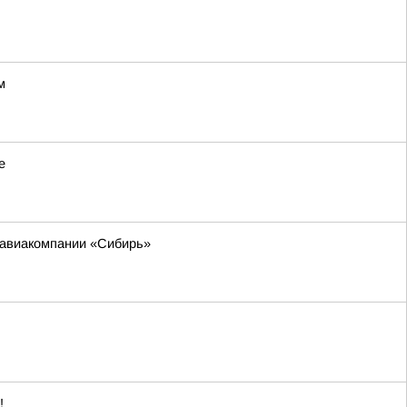
м
е
м авиакомпании «Сибирь»
!