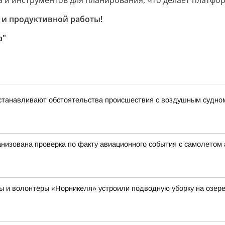
и инструментов для планирования, что делает платфо
 и продуктивной работы!
а"
устанавливают обстоятельства происшествия с воздушным судно
анизована проверка по факту авиационного события с самолетом
и волонтёры «Норникеля» устроили подводную уборку на озер