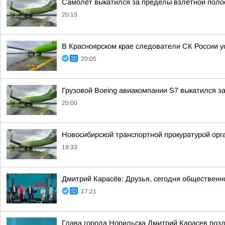
Самолёт выкатился за пределы взлётной поло
20:15
В Красноярском крае следователи СК России 
20:05
Грузовой Boeing авиакомпании S7 выкатился з
20:00
Новосибирской транспортной прокуратурой орг
19:33
Дмитрий Карасёв: Друзья, сегодня общественн
17:21
Глава города Норильска Дмитрий Карасев поз