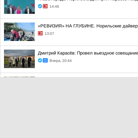
14:46
«РЕВИЗИЯ» НА ГЛУБИНЕ. Норильские дайверы 
13:07
Дмитрий Карасёв: Провел выездное совещание
Вчера, 20:44
Абсолютным победителем III Всероссийских г
Вчера, 20:14
8 августа в центральных и южных МО ночью и 
Вчера, 20:07
Уважаемые норильчане!. Напоминаем, что акт