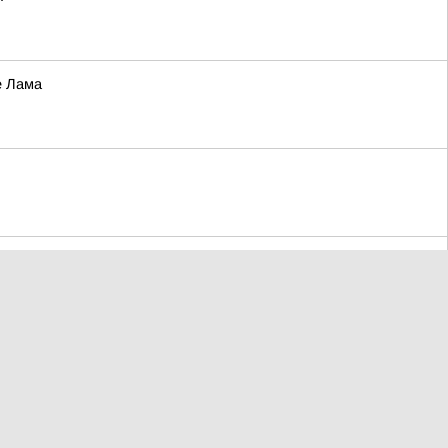
е Лама
ад
да можно найти на официальных ресурсах: Сайт МУП