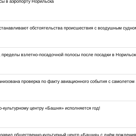
сы в аэропорту Норильска
устанавливают обстоятельства происшествия с воздушным судно
а пределы взлетно-посадочной полосы после посадки в Норильск
анизована проверка по факту авиационного события с самолето
о-культурному центру «Башня» исполняется год!
дравил общественно-культурный центр «Башня» с днём рождения