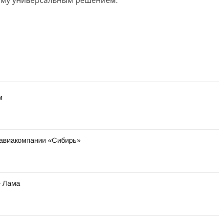
рму универсальным решением.
м
 авиакомпании «Сибирь»
е Лама