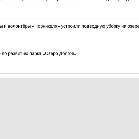
и волонтёры «Норникеля» устроили подводную уборку на озер
 по развитию парка «Озеро Долгое»
орноспасательных соревнований стал Прокопьевский ВГСО
утром местами ожидается туман, грозы, в южных МО возможен гр
уальное расписание движения автобусов по всем маршрутам всег