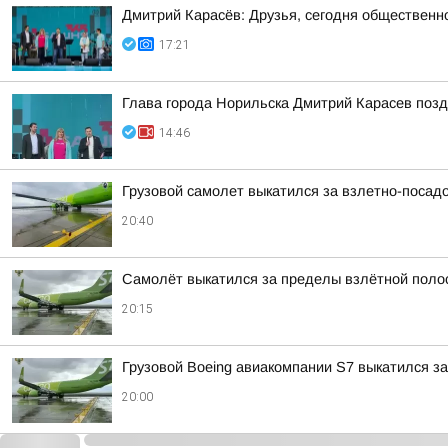
Дмитрий Карасёв: Друзья, сегодня общественн
17:21
Глава города Норильска Дмитрий Карасев поз
14:46
Грузовой самолет выкатился за взлетно-посад
20:40
Самолёт выкатился за пределы взлётной поло
20:15
Грузовой Boeing авиакомпании S7 выкатился з
20:00