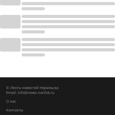
© Лента новостей Норильска
Email:
info@news-norilsk.ru
О нас
Контакты