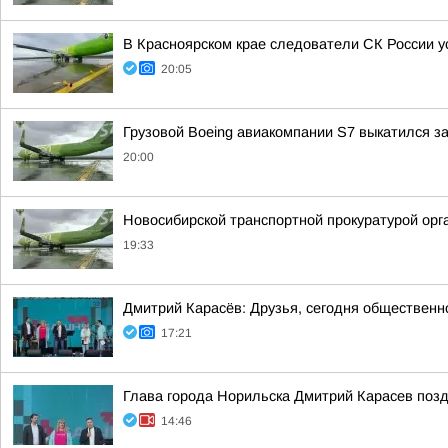
В Красноярском крае следователи СК России 
20:05
Грузовой Boeing авиакомпании S7 выкатился з
20:00
Новосибирской транспортной прокуратурой орг
19:33
Дмитрий Карасёв: Друзья, сегодня общественн
17:21
Глава города Норильска Дмитрий Карасев поз
14:46