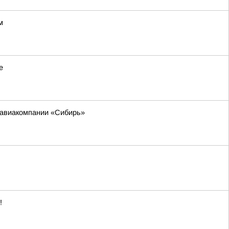
м
е
м авиакомпании «Сибирь»
!