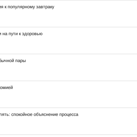
ия к популярному завтраку
 на пути к здоровью
обычной пары
номией
лять: спокойное объяснение процесса