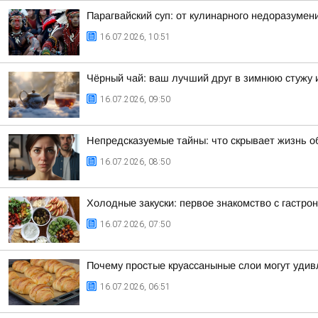
Парагвайский суп: от кулинарного недоразумен
16.07.2026, 10:51
Чёрный чай: ваш лучший друг в зимнюю стужу и
16.07.2026, 09:50
Непредсказуемые тайны: что скрывает жизнь 
16.07.2026, 08:50
Холодные закуски: первое знакомство с гастро
16.07.2026, 07:50
Почему простые круассаныные слои могут удив
16.07.2026, 06:51