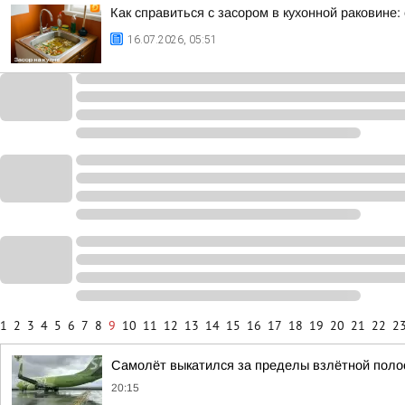
Как справиться с засором в кухонной раковине
16.07.2026, 05:51
1
2
3
4
5
6
7
8
9
10
11
12
13
14
15
16
17
18
19
20
21
22
2
Самолёт выкатился за пределы взлётной поло
20:15