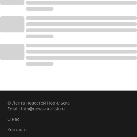
© Лента новостей Норильска
Email:
info@news-norilsk.ru
О нас
Контакты