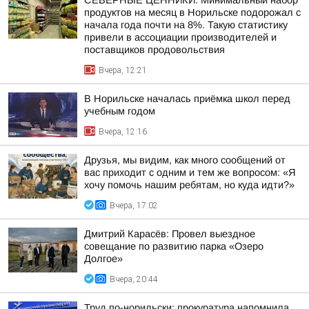
СЕВЕРНЫЕ ЦЕННИКИ. Минимальный набор
продуктов на месяц в Норильске подорожал с
начала года почти на 8%. Такую статистику
привели в ассоциации производителей и
поставщиков продовольствия
Вчера, 12:21
В Норильске началась приёмка школ перед
учебным годом
Вчера, 12:16
Друзья, мы видим, как много сообщений от
вас приходит с одним и тем же вопросом: «Я
хочу помочь нашим ребятам, но куда идти?»
Вчера, 17:02
Дмитрий Карасёв: Провел выездное
совещание по развитию парка «Озеро
Долгое»
Вчера, 20:44
Труд по-норильски: прокуратура напомнила