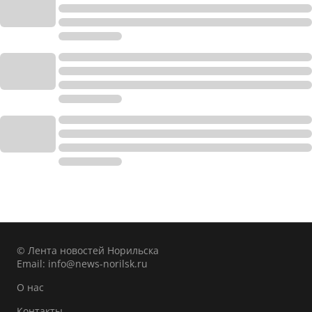
© Лента новостей Норильска
Email:
info@news-norilsk.ru
О нас
Контакты