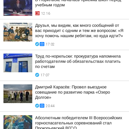
учебным годом
12:16
Друзья, мы видим, как много сообщений от
вас приходит с одним и тем же вопросом: «Я
хочу помочь нашим ребятам, но куда идти?»
17:02
Труд по-норильски: прокуратура напомнила
работодателям об обязательствах платить
по счетам
17:07
Дмитрий Карасёв: Провел выездное
совещание по развитию парка «Озеро
Долгое»
20:44
Абсолютным победителем III Всероссийских
горноспасательных соревнований стал
Прокопьевский ВГСО