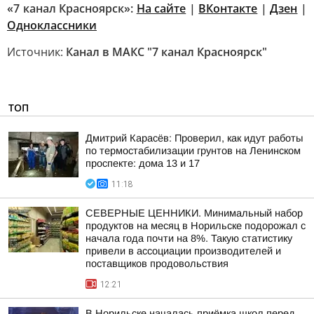
«7 канал Красноярск»:
На сайте
|
ВКонтакте
|
Дзен
|
Одноклассники
Источник:
Канал в МАКС "7 канал Красноярск"
ТОП
Дмитрий Карасёв: Проверил, как идут работы
по термостабилизации грунтов на Ленинском
проспекте: дома 13 и 17
11:18
СЕВЕРНЫЕ ЦЕННИКИ. Минимальный набор
продуктов на месяц в Норильске подорожал с
начала года почти на 8%. Такую статистику
привели в ассоциации производителей и
поставщиков продовольствия
12:21
В Норильске началась приёмка школ перед