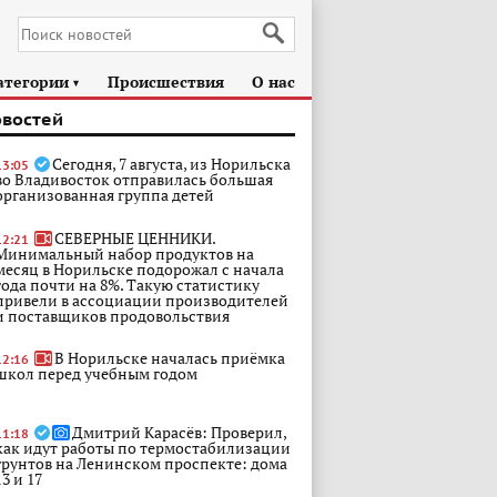
атегории
Происшествия
О нас
►
овостей
Сегодня, 7 августа, из Норильска
13:05
во Владивосток отправилась большая
организованная группа детей
СЕВЕРНЫЕ ЦЕННИКИ.
12:21
Минимальный набор продуктов на
месяц в Норильске подорожал с начала
года почти на 8%. Такую статистику
привели в ассоциации производителей
и поставщиков продовольствия
В Норильске началась приёмка
12:16
школ перед учебным годом
Дмитрий Карасёв: Проверил,
11:18
как идут работы по термостабилизации
грунтов на Ленинском проспекте: дома
13 и 17