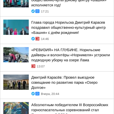
общественно-культурному центру «Башня»
исполняется год!
17:21
Глава города Норильска Дмитрий Карасев
поздравил общественно-культурный центр
«Башня» с днём рождения!
14:46
«РЕВИЗИЯ» НА ГЛУБИНЕ. Норильские
дайверы и волонтёры «Норникеля» устроили
подводную уборку на озере Лама
13:07
Дмитрий Карасёв: Провел выездное
совещание по развитию парка «Озеро
Долгое»
Вчера, 20:44
Абсолютным победителем III Всероссийских
горноспасательных соревнований стал