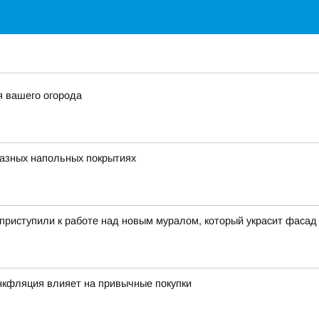
я вашего огорода
 разных напольных покрытиях
иступили к работе над новым муралом, который украсит фасад д
инкфляция влияет на привычные покупки