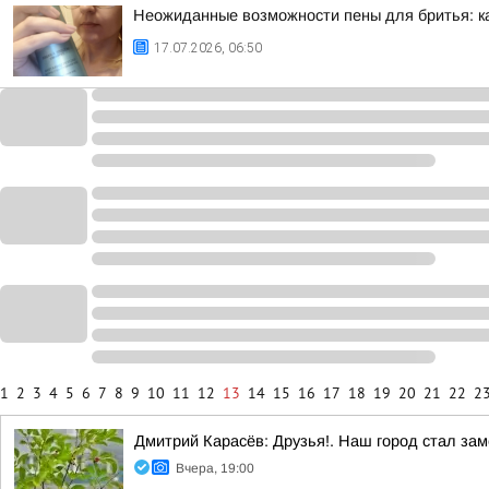
Неожиданные возможности пены для бритья: ка
17.07.2026, 06:50
1
2
3
4
5
6
7
8
9
10
11
12
13
14
15
16
17
18
19
20
21
22
2
Дмитрий Карасёв: Друзья!. Наш город стал за
Вчера, 19:00