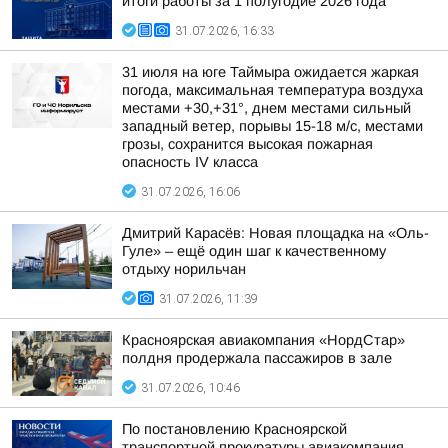
итоги работы за 1 полугодие 2026 года
31.07.2026, 16:33
31 июля на юге Таймыра ожидается жаркая
погода, максимальная температура воздуха
местами +30,+31°, днем местами сильный
западный ветер, порывы 15-18 м/с, местами
грозы, сохранится высокая пожарная
опасность IV класса
31.07.2026, 16:06
Дмитрий Карасёв: Новая площадка на «Оль-
Гуле» – ещё один шаг к качественному
отдыху норильчан
31.07.2026, 11:39
Красноярская авиакомпания «НордСтар»
полдня продержала пассажиров в зале
31.07.2026, 10:46
По постановлению Красноярской
транспортной прокуратуры авиакомпания