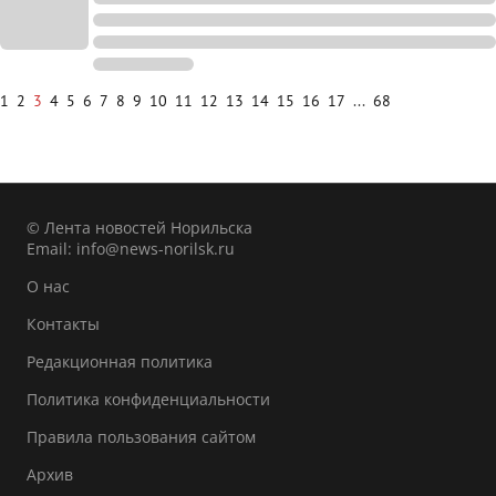
1
2
3
4
5
6
7
8
9
10
11
12
13
14
15
16
17
...
68
© Лента новостей Норильска
Email:
info@news-norilsk.ru
О нас
Контакты
Редакционная политика
Политика конфиденциальности
Правила пользования сайтом
Архив