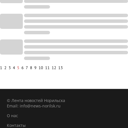
1
2
3
4
5
6
7
8
9
10
11
12
13
© Лента новостей Норильска
Email:
info@news-norilsk.ru
О нас
Контакты