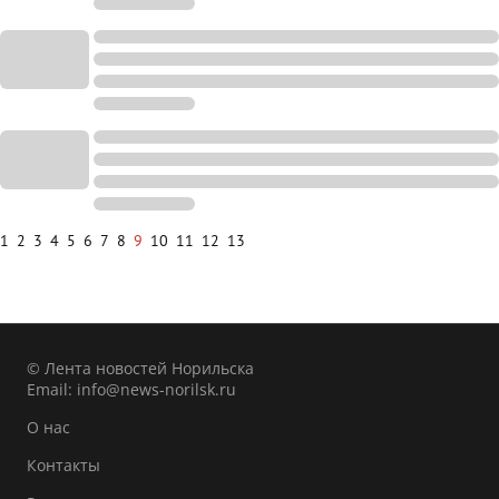
1
2
3
4
5
6
7
8
9
10
11
12
13
© Лента новостей Норильска
Email:
info@news-norilsk.ru
О нас
Контакты